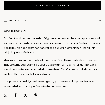
MEDIOS DE PAGO
Robe de lino 100%
Confeccionada en lino puro de 180 gramos, nuestra robe es una pieza versátil
y atemporal pensada para acompañar cada momento del día. Su diseño unisex
y de talle único se adapta con naturalidad al cuerpo, ofreciendo una silueta
relajada pero sofisticada.
Ideal para llevar indoors, sobre la piel después del baño, en la playa o la pileta, o
incluso como sobrecamisa o vestido sobre un jean o pantalón de lino. Cada
prenda es confeccionada cuidadosamente en España, resaltando la textura
noble del lino y su caída fresca y ligera.
Una prenda esencial, sencilla y elegante, que encarna el espíritu de INES:
naturalidad, artesanía y refinamiento sin esfuerzo.