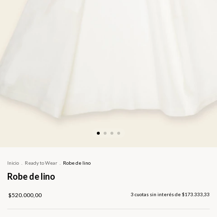
Inicio
.
Ready to Wear
.
Robe de lino
Robe de lino
$520.000,00
3
cuotas sin interés de
$173.333,33