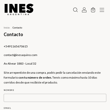
0
Inicio
.
Contacto
Contacto
+5491165670615
contact@inesaquino.com
Av Alvear 1883 - Local 32
Si te arrepentiste de una compra, podés pedir la cancelación enviando este
formulario
con tu número de orden.
Tenés como máximo hasta 10 días
corridos desde que recibiste el producto.
NOMBRE
EMAIL