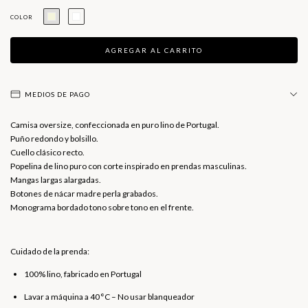
COLOR
MEDIOS DE PAGO
Camisa oversize, confeccionada en puro lino de Portugal.
Puño redondo y bolsillo.
Cuello clásico recto.
Popelina de lino puro con corte inspirado en prendas masculinas.
Mangas largas alargadas.
Botones de nácar madre perla grabados.
Monograma bordado tono sobre tono en el frente.
Cuidado de la prenda:
100% lino, fabricado en Portugal
Lavar a máquina a 40 °C – No usar blanqueador